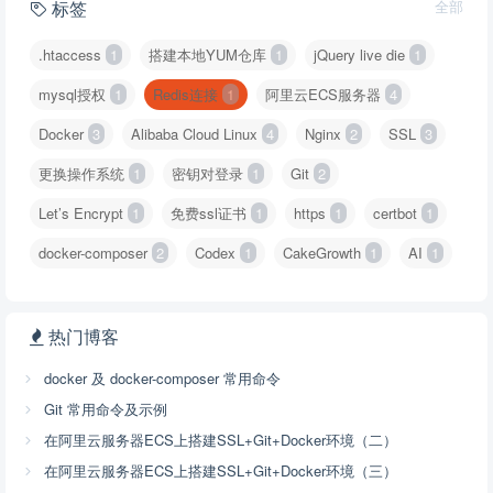
标签
全部
.htaccess
1
搭建本地YUM仓库
1
jQuery live die
1
mysql授权
1
Redis连接
1
阿里云ECS服务器
4
Docker
3
Alibaba Cloud Linux
4
Nginx
2
SSL
3
更换操作系统
1
密钥对登录
1
Git
2
Let’s Encrypt
1
免费ssl证书
1
https
1
certbot
1
docker-composer
2
Codex
1
CakeGrowth
1
AI
1
热门博客
docker 及 docker-composer 常用命令
Git 常用命令及示例
在阿里云服务器ECS上搭建SSL+Git+Docker环境（二）
在阿里云服务器ECS上搭建SSL+Git+Docker环境（三）