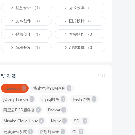
创意设计 （1）
办公效率 （1）
文本创作 （1）
图片设计 （7）
视频创作 （1）
音频创作 （0）
编程开发 （1）
AI智能体 （0）
标签
全部
.htaccess
1
搭建本地YUM仓库
1
jQuery live die
1
mysql授权
1
Redis连接
1
阿里云ECS服务器
4
Docker
3
Alibaba Cloud Linux
4
Nginx
2
SSL
3
更换操作系统
1
密钥对登录
1
Git
2