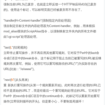
强制当前URL为已废弃，也就是立即反馈一个HTTP响应码410(已废弃
的)。使用这个标记，可以标明页面已经被废弃而不存在了。
"handler|H=Content-handler"(强制指定内容处理器)
强自制定目标文件的内容处理器为Content-handler。例如，用来模拟
mod_alias模块的ScriptAlias指令，以强制映射文件夹内的所有文件都
由”cgi-script”处理器处理。
"last|
L
"(结尾规则)
立即停止重写操作，并不再应用其他重写规则。它对应于Perl中的last命
令或C语言中的break命令。这个标记用于阻止当前已被重写的URL被后继
规则再次重写。例如，使用它可以重写根路径的URL("/")为实际存在的
URL(比如："/e/www/")。
"next|
N
"(从头再来)
重 新执行重写操作(从第一个规则重新开始)。此时再次进行处理的URL已
经不是原始的URL了，而是经最后一个重写规则处理过的URL。它对应于
Perl中 的next命令或C语言中的continue命令。此标记可以重新开始重写
操作(立即回到循环的开头)。但是要小心，不要制造死循环！