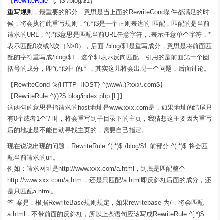
【
RewriteRule
^(.*)$ /blog/$1】
重写规则
，最重要的部分，意思是当上面的RewriteCond条件都满足的时
候，将会执行此重写规则，^(.*)$是一个正则表达的 匹配，匹配的是当前
请求的URL，^(.*)$意思是匹配当前URL任意字符，.表示任意单个字符，*
表示匹配0次或N次（N>0），后面 /blog/$1是重写成分，意思是将前面匹
配的字符重写成/blog/$1，这个$1表示反向匹配，引用的是前面第一个圆
括号的成分，即^(.*)$中 的.* ，其实这儿将会出现一个问题，后面讨论。
【RewriteCond %{HTTP_HOST} ^(www\.)?xxx\.com$】
【RewriteRule ^(/)?$ blog/index.php [L]】
这两句的意思是指请求的host地址是www.xxx.com是，如果地址的结尾只
有0个或者1个“/”时，将会重写到子目录下的主页，我猜想这主要因为重写
后的地址是不能自动寻找主页的，需要自己指定。
现在说说出现的问题，RewriteRule ^(.*)$ /blog/$1 前部分 ^(.*)$ 将会匹
配当前请求的url。
例如：请求网址是http://www.xxx.com/a.html，到底是匹配整个
http://www.xxx.com/a.html，还是只匹配/a.html即反斜杠后面的成分，还
是只匹配a.html。
答 案是：根据RewriteBase规则规定，如果rewritebase 为/，将会匹配
a.html，不带前面的反斜杠，所以上条语句应该写成RewriteRule ^(.*)$