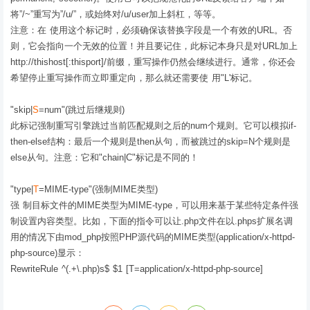
将”/~”重写为”/u/”，或始终对/u/user加上斜杠，等等。
注意：在 使用这个标记时，必须确保该替换字段是一个有效的URL。否
则，它会指向一个无效的位置！并且要记住，此标记本身只是对URL加上
http://thishost[:thisport]/前缀，重写操作仍然会继续进行。通常，你还会
希望停止重写操作而立即重定向，那么就还需要使 用"L'标记。
"skip|
S
=num"(跳过后继规则)
此标记强制重写引擎跳过当前匹配规则之后的num个规则。它可以模拟if-
then-else结构：最后一个规则是then从句，而被跳过的skip=N个规则是
else从句。注意：它和"chain|C"标记是不同的！
"type|
T
=MIME-type"(强制MIME类型)
强 制目标文件的MIME类型为MIME-type，可以用来基于某些特定条件强
制设置内容类型。比如，下面的指令可以让.php文件在以.phps扩展名调
用的情况下由mod_php按照PHP源代码的MIME类型(application/x-httpd-
php-source)显示：
RewriteRule ^(.+\.php)s$ $1 [T=application/x-httpd-php-source]