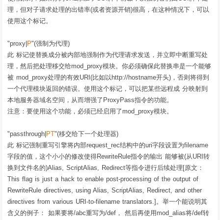
理，但对子请求处理的出错率(或者资源开销)很高，在这种情况下，可以
使用这个标记。
"proxy|
P
"(强制为代理)
此 标记使替换成分被内部地强制作为代理请求发送，并立即中断重写处
理，然后把处理移交给mod_proxy模块。你必须确保此替换串是一个能够
被 mod_proxy处理的有效URI(比如以http://hostname开头)，否则将得到
一个代理模块返回的错误。使用这个标记，可以把某些远程成 分映射到
本地服务器域名空间，从而增强了ProxyPass指令的功能。
注意：要使用这个功能，必须已经启用了mod_proxy模块。
"passthrough|
PT
"(移交给下一个处理器)
此 标记强制重写引擎将内部request_rec结构中的uri字段设置为filename
字段的值，这个小小的修改使得RewriteRule指令的输出 能够被(从URI转
换到文件名的)Alias, ScriptAlias, Redirect等指令进行后续处理[原文：
This flag is just a hack to enable post-processing of the output of
RewriteRule directives, using Alias, ScriptAlias, Redirect, and other
directives from various URI-to-filename translators.]。举一个能说明其
含义的例子： 如果要将/abc重写为/def， 然后再使用mod_alias将/def转