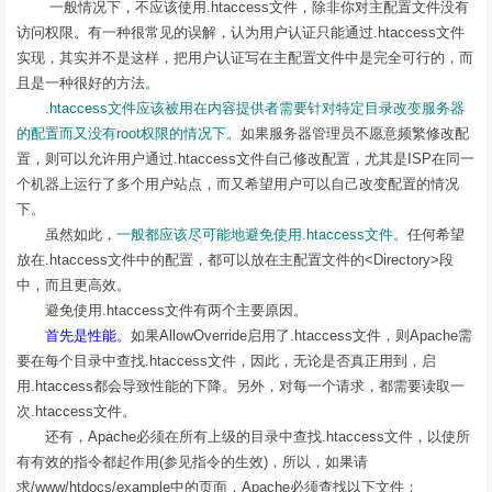
一般情况下，不应该使用.htaccess文件，除非你对主配置文件没有
访问权限。有一种很常见的误解，认为用户认证只能通过.htaccess文件
实现，其实并不是这样，把用户认证写在主配置文件中是完全可行的，而
且是一种很好的方法。
.htaccess文件应该被用在内容提供者需要针对特定目录改变服务器
的配置而又没有root权限的情况下。
如果服务器管理员不愿意频繁修改配
置，则可以允许用户通过.htaccess文件自己修改配置，尤其是ISP在同一
个机器上运行了多个用户站点，而又希望用户可以自己改变配置的情况
下。
虽然如此，
一般都应该尽可能地避免使用.htaccess文件。
任何希望
放在.htaccess文件中的配置，都可以放在主配置文件的<Directory>段
中，而且更高效。
避免使用.htaccess文件有两个主要原因。
首先是性能。
如果AllowOverride启用了.htaccess文件，则Apache需
要在每个目录中查找.htaccess文件，因此，无论是否真正用到，启
用.htaccess都会导致性能的下降。另外，对每一个请求，都需要读取一
次.htaccess文件。
还有，Apache必须在所有上级的目录中查找.htaccess文件，以使所
有有效的指令都起作用(参见指令的生效)，所以，如果请
求/www/htdocs/example中的页面，Apache必须查找以下文件：