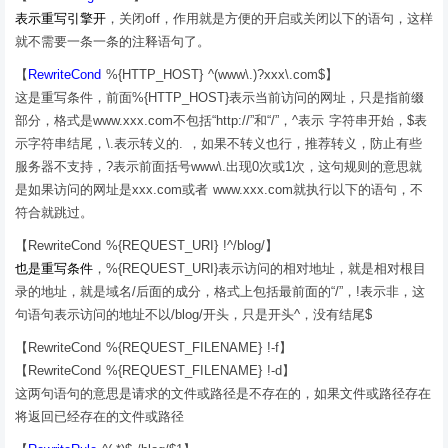
表示重写引擎开
，关闭off，作用就是方便的开启或关闭以下的语句，这样
就不需要一条一条的注释语句了。
【
RewriteCond
%{HTTP_HOST} ^(www\.)?xxx\.com$】
这是重写条件，前面%{HTTP_HOST}表示当前访问的网址，只是指前缀
部分，格式是www.xxx.com不包括“http://”和“/”，^表示 字符串开始，$表
示字符串结尾，\.表示转义的. ，如果不转义也行，推荐转义，防止有些
服务器不支持，?表示前面括号www\.出现0次或1次，这句规则的意思就
是如果访问的网址是xxx.com或者 www.xxx.com就执行以下的语句，不
符合就跳过。
【RewriteCond %{REQUEST_URI} !^/blog/】
也是重写条件
，%{REQUEST_URI}表示访问的相对地址，就是相对根目
录的地址，就是域名/后面的成分，格式上包括最前面的“/”，!表示非，这
句语句表示访问的地址不以/blog/开头，只是开头^，没有结尾$
【RewriteCond %{REQUEST_FILENAME} !-f】
【RewriteCond %{REQUEST_FILENAME} !-d】
这两句语句的意思是请求的文件或路径是不存在的，如果文件或路径存在
将返回已经存在的文件或路径