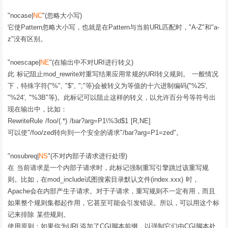
"nocase|
NC
"(忽略大小写)
它使Pattern忽略大小写，也就是在Pattern与当前URL匹配时，"A-Z"和"a-
z"没有区别。
"noescape|
NE
"(在输出中不对URI进行转义)
此 标记阻止mod_rewrite对重写结果应用常规的URI转义规则。 一般情况
下，特殊字符("%", "$", ";"等)会被转义为等值的十六进制编码("%25′,
"%24′, "%3B"等)。此标记可以阻止这样的转义，以允许百分号等符号出
现在输出中，比如：
RewriteRule /foo/(.*) /bar?arg=P1\%3d$1 [R,NE]
可以使"/foo/zed转向到一个安全的请求"/bar?arg=P1=zed"。
"nosubreq|
NS
"(不对内部子请求进行处理)
在 当前请求是一个内部子请求时，此标记强制重写引擎跳过该重写规
则。比如，在mod_include试图搜索目录默认文件(index.xxx) 时，
Apache会在内部产生子请求。对于子请求，重写规则不一定有用，而且
如果整个规则集都起作用，它甚至可能会引发错误。所以，可以用这个标
记来排除 某些规则。
使用原则：如果你为URL添加了CGI脚本前缀，以强制它们由CGI脚本处