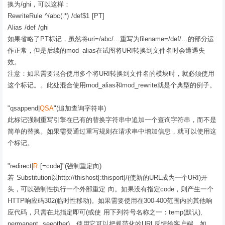
换为/ghi，可以这样：
RewriteRule ^/abc(.*) /def$1 [PT]
Alias /def /ghi
如果省略了PT标记，虽然将uri=/abc/…重写为filename=/def/…的部分运
作正常，但是后续的mod_alias在试图将URI转换到文件名时会遭遇失
效。
注意：如果需要混合使用多个将URI转换到文件名的模块时，就必须使用
这个标记。。此处混合使用mod_alias和mod_rewrite就是个典型的例子。
"qsappend|
QSA
"(追加查询字符串)
此标记强制重写引擎在已有的替换字符串中追加一个查询字符串，而不是
简单的替换。如果需要通过重写规则在请求串中增加信息，就可以使用这
个标记。
"redirect|
R
[=code]"(强制重定向)
若 Substitution以http://thishost[:thisport]/(使新的URL成为一个URI)开
头，可以强制性执行一个外部重定 向。如果没有指定code，则产生一个
HTTP响应码302(临时性移动)。如果需要使用在300-400范围内的其他响
应代码，只需在此指定即可(或使 用下列符号名称之一：temp(默认),
permanent, seeother)。使用它可以把规范化的URL反馈给客户端，如