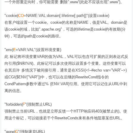
一个外部重定向时，你可能需要 删除”.www”(此处不应该出现”.www”)。
"cookie|
CO
=NAME:VAL:domain[:lifetime[:path]]"(设置cookie)
在客户端设置一个cookie。cookie的名称是NAME，值是VAL。domain是
该cookie的域，比如".apache.org"，可选的lifetime是cookie的有效期(分
钟)，可选的path是cookie的路径。
"env|
E
=VAR:VAL"(设置环境变量)
此 标记将环境变量VAR的值为VAL，VAL可以包含可扩展的正则表达式反
向引用($N和%N)。此标记可以多次使用以设置多个变量。这些变量可以
在其后许 多情况下被间接引用，通常是在XSSI(<!–#echo var=”VAR”–>)
或CGI($ENV{"VAR"})中，也可以在后继的RewriteCond指令的
CondPattern参数中通过% {ENV:VAR}引用。使用它可以记住从URL中剥
离的信息。
"forbidden|
F
"(强制禁止URL)
强制禁止当前URL，也就是立即反馈一个HTTP响应码403(被禁止的)。使
用这个标记，可以链接若干个RewriteConds来有条件地阻塞某些URL。
"gone|
G
"(强制废弃URL)